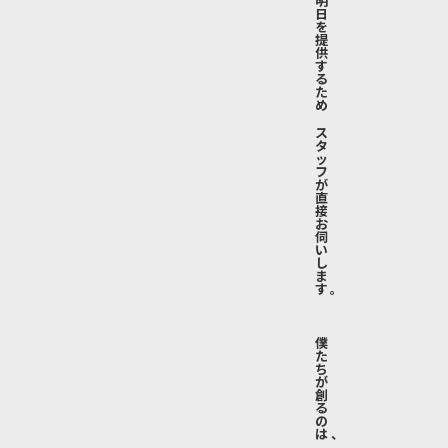
明
日
を
提
供
す
る
た
め
ス
タ
ッ
フ
が
直
接
お
伺
い
し
ま
す。
僕
た
ち
が
創
る
の
は、