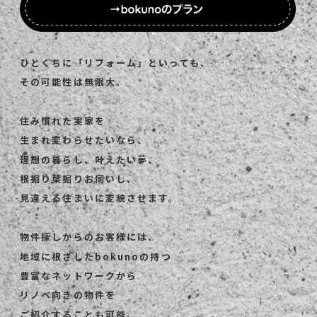
ひとくちに「リフォーム」といっても、
その可能性は無限大。
住み慣れた実家を
生まれ変わらせたいなら、
理想の暮らし、叶えたい夢、
根掘り葉掘りお伺いし、
見違える住まいに変貌させます。
物件探しからのお客様には、
地域に根ざしたbokunoの持つ
豊富なネットワークから
リノベ向きの物件を
ご紹介することも可能。