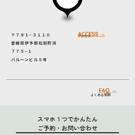
ACCESS →
〒７９１−３１１０
アクセス
愛媛県伊予郡松前町浜
７７５−１
バルーンビル５号
FAQ →
よくある質問
スマホ１つでかんたん
ご予約・お問い合わせ