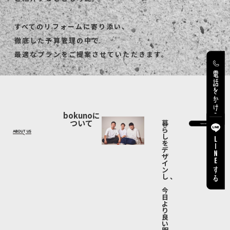
すべてのリフォームに寄り添い、
徹底した予算管理の中で
最適なプランをご提案させていただきます。
bokunoに
ついて
暮
ら
し
を
デ
ザ
イ
ン
し、
今
日
よ
り
良
い