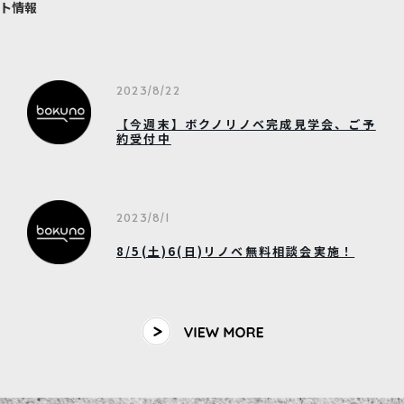
ト情報
2023/8/22
【今週末】ボクノリノベ完成見学会、ご予
約受付中
2023/8/1
8/5(土)6(日)リノベ無料相談会実施！