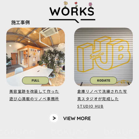
施工事例
FULL
KODATE
美容室跡を改装して作った
倉庫リノベで洗練された写
遊び心満載のリノベ事務所
真スタジオが完成した
STUDIO HUB