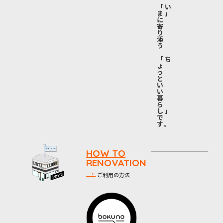
「い
ま」
に
寄
り
添
う
「ち
ょ
っ
と
い
い
暮
ら
し」
で
す。
HOW TO
RENOVATION
→
ご利用の方法